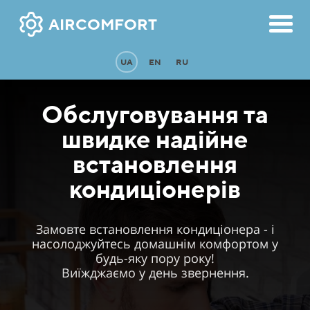
AIRCOMFORT
UA
EN
RU
Обслуговування та
швидке надiйне
встановлення
кондиціонерів
Замовте встановлення кондиціонера - і
насолоджуйтесь домашнім комфортом у
будь-яку пору року!
Виїжджаємо у день звернення.