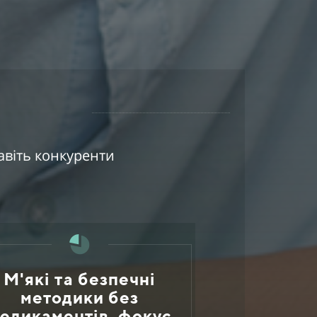
авіть конкуренти
М'які та безпечні
методики без
едикаментів, фокус