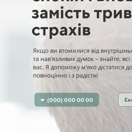
замість трив
страхів
Якщо ви втомилися від внутрішньо
та нав'язливих думок – знайте, всі
вас. Я допоможу м'яко дістатися д
повноцінно і з радістю
Ек
(000) 000 00 00