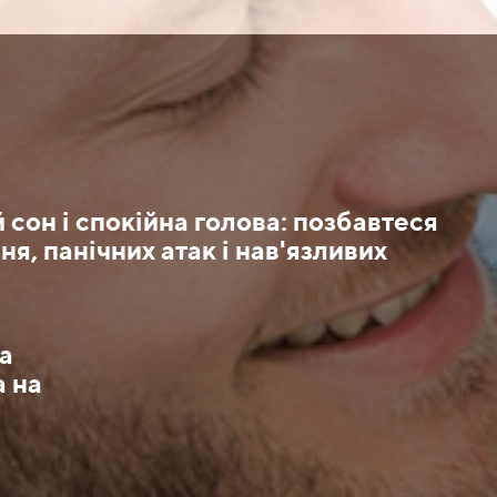
 сон і спокійна голова: позбавтеся
ня, панічних атак і нав'язливих
ка
а на