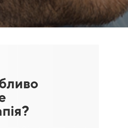
бливо
е
апія?