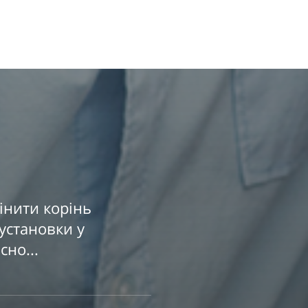
інити корінь
установки у
сно...