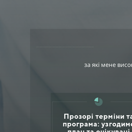
за які мене вис
Прозорі терміни т
програма: узгодим
план та очікувані