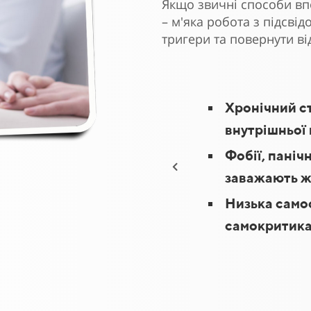
Якщо звичні способи вп
– м'яка робота з підсві
тригери та повернути ві
Хронічний ст
внутрішньої
Фобії, панічн
заважають 
Низька самоо
самокритик