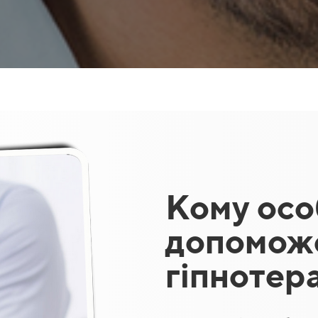
Кому осо
допомож
гіпнотер