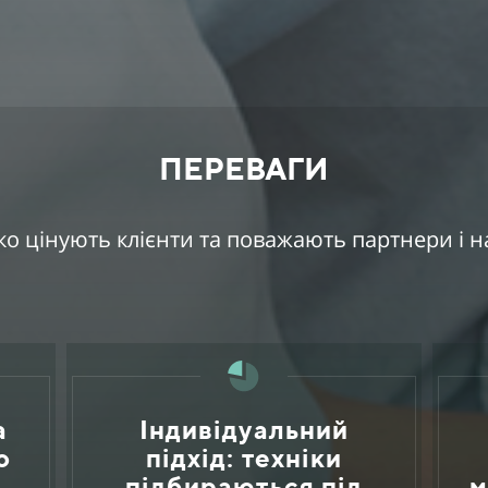
ПЕРЕВАГИ
око цінують клієнти та поважають партнери і н
а
Індивідуальний
о
підхід: техніки
підбираються під
м