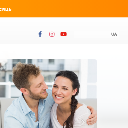
сяць
UA