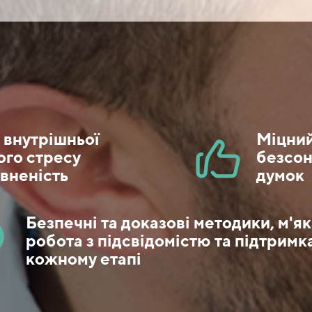
а внутрішньої
Міцний
ого стресу
безсон
евненість
думок
Безпечні та доказові методики, м'я
робота з підсвідомістю та підтримк
кожному етапі