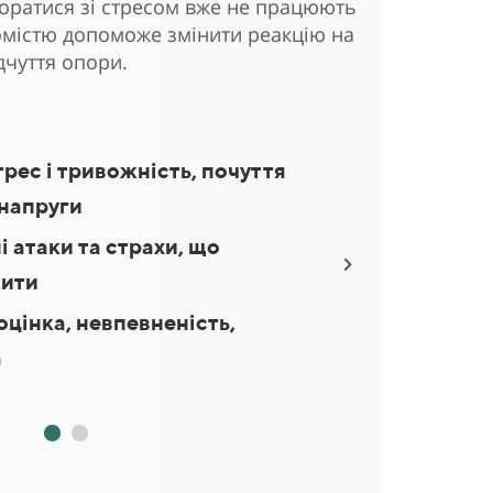
оратися зі стресом вже не працюють
домістю допоможе змінити реакцію на
дчуття опори.
рес і тривожність, почуття
Безсоння, нав'
 напруги
психосоматичн
і атаки та страхи, що
Шкідливі звичк
жити
прокрастинаці
цінка, невпевненість,
Емоційне виго
а
втома