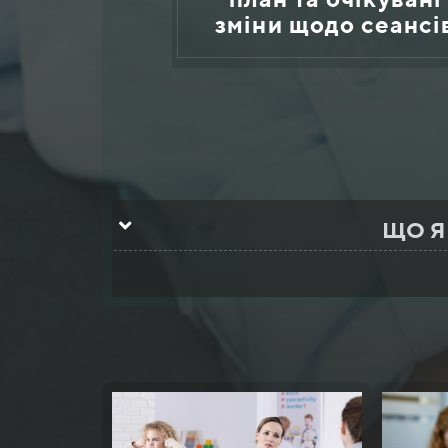
зміни щодо сеансі
ЩО Я