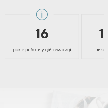
16
1
років роботи у цій тематиці
викон