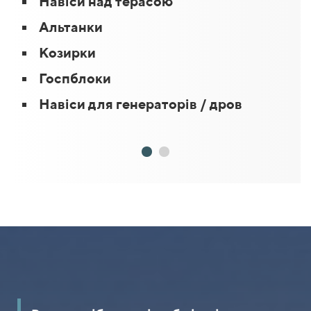
Навіси над терасою
Альтанки
Козирки
Госпблоки
Навіси для генераторів / дров