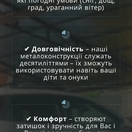
град, ураганний вітер)
✔ Довговічність
– наші
металоконструкції служать
десятиліттями – їх зможуть
використовувати навіть ваші
діти та онуки
✔ Комфорт
– створяют
затишок і зручність для Вас і