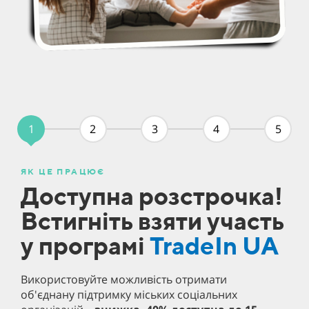
1
2
3
4
5
ЯК ЦЕ ПРАЦЮЄ
М
Доступна розстрочка!
Б
Встигніть взяти участь
з
у програмі
TradeIn UA
Ми
ва
Використовуйте можливість отримати
ко
об'єднану підтримку міських соціальних
ча