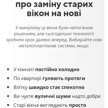
про заміну старих
вікон на нові
У минулому ці вікна були непоганим
рішенням, але сьогоднішні технології
зробили крок далеко вперед. Вибирайте нові
металопластикові системи, якщо:
У кімнаті
постійно холодно
По квартирі
гуляють протяги
Влітку
швидко стає спекотно
Ви чуєте
вуличні шуми
надто добре
Старі вікна виглядають
просто