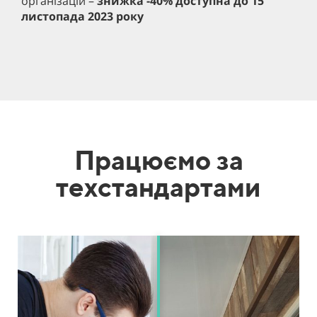
організацій –
знижка -40% доступна до 15
мі
листопада 2023 року
ма
Працюємо за
техстандартами