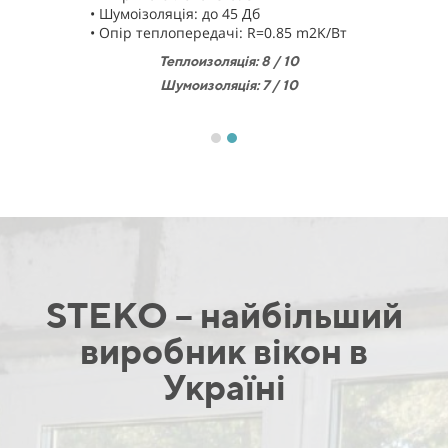
• Шумоізоляція: до 45 Дб
• Опір теплопередачі: R=0.85 m2K/Bт
Теплоизоляц
і
я: 8 / 10
Шумоизоляц
і
я: 7 / 10
STEKO – найбільший
виробник вікон в
Україні