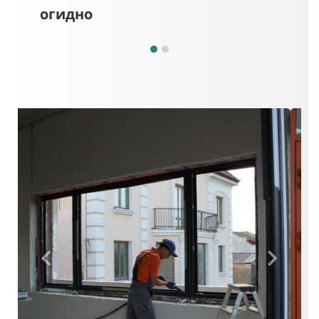
огидно